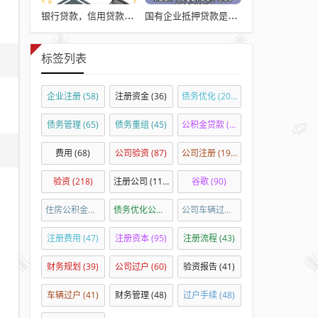
公
银行贷款，信用贷款的主导方式
国有企业抵押贷款是否违法？
司
注
标签列表
册
及
企业注册
(58)
注册资金
(36)
债务优化
(205)
注
册
债务管理
(65)
债务重组
(45)
公积金贷款
(303)
科
技
费用
(68)
公司验资
(87)
公司注册
(197)
类
验资
(218)
注册公司
(110)
谷歌
(90)
公
司
住房公积金贷款
(35)
债务优化公司
(41)
公司车辆过户
(54)
的
注册费用
(47)
注册资本
(95)
注册流程
(43)
要
求
财务规划
(39)
公司过户
(60)
验资报告
(41)
车辆过户
(41)
财务管理
(48)
过户手续
(48)