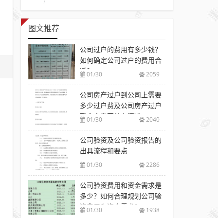
图文推荐
公司过户的费用有多少钱？
如何确定公司过户的费用合
适？
01/30
2059
公司房产过户到公司上需要
多少过户费及公司房产过户
到个人需要什么资料
01/30
2040
公司验资及公司验资报告的
出具流程和要点
01/30
2286
公司验资费用和资金需求是
多少？如何合理规划公司验
资费用和资金需求？
01/30
1938