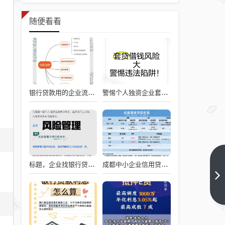
随便看看
银行贷款用的企业流程图，从申请到放款的全流程解析
警惕个人独资企业套取银行贷款的风险
办
标题，企业找银行贷款难吗？深度剖析与应对策略
成都中小企业信用贷款利率的影响因素与应对策略
理
科
下
一
技
篇
类