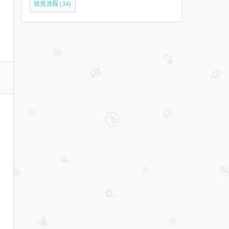
验资流程
(34)