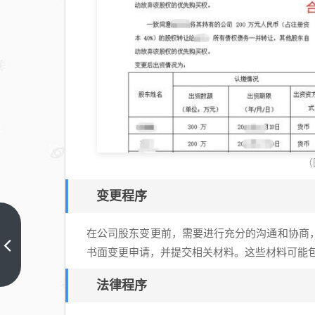
（
变更程序
常
在公司股东变更前，需要进行充分的沟通和协商
熟
书面变更申请，并提交相关材料。这些材料可能
住
上
一
房
法律程序
篇
公