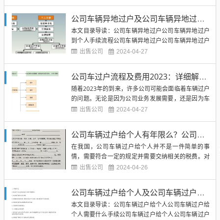
一定的手续和材料来完成。通常情况下，以下是公司
车辆过户给个人所需要的材料：（图片来源网络，侵
公司车辆异地过户及公司车辆异地过户到个人手续流程
删）1. 公司车辆的原车主身份证明：包括身份证、驾
本文目录导读：公司车辆异地过户公司车辆异地过户
驶证等相关证件。2....
到个人手续流程公司车辆异地过户公司车辆异地过户
是指公司名下的车辆需要在不同地区进行所有权转移
出售公司
2024-04-27
的手续。通常情况下，公司车辆异地过户需要经过一
系列繁琐的流程和手续，以确保过户过程的合法性和
公司车过户流程及费用2023：详细解读公司车过户的流程及费用变化
有效性。以下是公司车辆异地过户的一般流程：（图
随着2023年的到来，许多公司可能会面临着车辆过户
片来源网络，侵删）1....
的问题。无论是因为公司业务发展需要，还是因为车
辆使用年限到期，都可能导致公司需要进行车辆过
出售公司
2024-04-27
户。在进行公司车辆过户时，除了要考虑流程是否繁
琐外，费用也是一个不可忽视的因素。本文将详细解
公司车辆过户给个人有年限么？公司车过户给个人需要交税吗？
读2023年公司车过户的流程及费用变化，帮助各位公
在我国，公司车辆过户给个人并不是一件简单的事
司管理者更好地了解...
情，需要符合一定的规定并需要交纳相关的税费。对
于公司车辆过户给个人是否有年限的问题，答案是有
出售公司
2024-04-26
的。根据《中华人民共和国机动车登记规定》，公司
车辆过户给个人必须在购买后满三年以上才能进行过
公司车辆过户给个人及公司车辆过户给个人需要什么手续 税
户操作。这是为了防止公司购买车辆后立即过户给个
本文目录导读：公司车辆过户给个人公司车辆过户给
人，规避相关税费和监管。（...
个人需要什么手续公司车辆过户给个人公司车辆过户