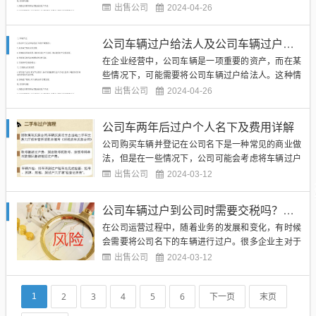
给个人是一项常见的交易，可能是因为公司需要更新
出售公司
2024-04-26
车辆，或者员工需要购买公司车辆。无论是哪种情
况，都需要一系列的手续来完成这一过户过程。（图
公司车辆过户给法人及公司车辆过户给法人需要什么手续
片来源网络，侵删）公司需要办理车辆过户手续。这
在企业经营中，公司车辆是一项重要的资产，而在某
通常包括填写过户申请表、提...
些情况下，可能需要将公司车辆过户给法人。这种情
况可能是因为公司业务变动、法人个人需要等原因。
出售公司
2024-04-26
无论何种情况，公司车辆过户给法人都需要一系列的
手续和程序。在本文中，将详细介绍公司车辆过户给
公司车两年后过户个人名下及费用详解
法人的相关流程和所需手续。（图片来源网络，侵
公司购买车辆并登记在公司名下是一种常见的商业做
删）公司车辆过户给法人需要...
法，但是在一些情况下，公司可能会考虑将车辆过户
给个人名下。这种情况通常发生在公司车辆使用年限
出售公司
2024-03-12
到期或者员工离职等情况下。公司车辆过户给个人名
下并不是一件简单的事情，需要考虑到各种方面的费
公司车辆过户到公司时需要交税吗？如何规避不及时缴纳税款的风险？
用和手续。（图片来源网络，侵删）要了解公司车辆
在公司运营过程中，随着业务的发展和变化，有时候
过户给个人名下的具体费用...
会需要将公司名下的车辆进行过户。很多企业主对于
公司车辆过户时是否需要交税存在着疑惑。事实上，
出售公司
2024-03-12
根据相关法律规定，公司车辆过户到公司也是需要缴
纳税款的。如果不及时缴纳税款，可能会导致各种不
2
3
4
5
6
下一页
末页
1
良后果，甚至会影响公司的正常运营。（图片来源网
络，侵删）让我们了解一下...