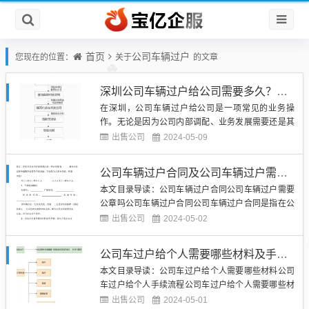
首页
公司车辆过户
您现在的位置：
关于
的文章
深圳公司车辆过户给公司需要多久？详细流程解析
在深圳，公司车辆过户给公司是一项常见的业务操
作。无论是因为公司内部调配、业务发展需要还是其
他原因，车辆过户都是必不可少的程序。许多人对于
出售公司
2024-05-09
公司车辆过户的流程和时间都感到困惑。在本文中，
我们将详细解析深圳公司车辆过户给公司的流程，以
公司车辆过户合同及公司车辆过户需要公章吗
及需要多长时间才能完成。（图片来源网络，侵删）
本文目录导读：公司车辆过户合同公司车辆过户需要
深圳公司车辆过户给公司的流...
公章吗公司车辆过户合同公司车辆过户合同是指在公
司内部进行车辆转让或过户时所签订的一种法律文
出售公司
2024-05-02
件。该合同通常包含双方的个人信息、车辆信息、过
户日期、过户费用等内容。通过签订公司车辆过户合
公司车过户给个人需要哪些材料及手续流程
同，可以规范双方的权利和义务，避免日后发生纠
本文目录导读：公司车过户给个人需要哪些材料公司
纷。（图片来源网络，侵删）在...
车过户给个人手续流程公司车过户给个人需要哪些材
料公司车辆过户给个人是一项常见的操作，但是需要
出售公司
2024-05-01