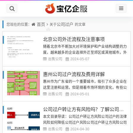
首页
公司过户
您现在的位置：
关于
的文章
北京公司外迁流程及注意事项
随着北京市不断加大对环境保护和产业结构调整的力
度，越来越多的企业选择外迁至郊区或其他城市。外
迁不仅可以减少企业成本，还可以缓解北京市的交通
出售公司
2024-05-07
压力和环境污染。北京公司外迁并非一蹴而就，需要
经过一系列繁琐的流程和程序。本文将详细介绍北京
惠州公司过户流程及费用详解
公司外迁的流程及注意事项，帮助企业顺利完成过户
惠州作为广东省的一个重要城市，吸引了众多企业在
外迁。（图片来源网络，侵...
这里注册和运营。但是随着市场环境的变化，有些公
司可能需要进行过户操作，以适应新的经营需求或法
出售公司
2024-05-01
律要求。惠州公司过户的流程是怎样的呢？又需要支
付多少费用呢？本文将为您详细解答。（图片来源网
公司过户转让方有风险吗？了解公司过户的法律风险
络，侵删）惠州公司过户的流程一般包括以下几个步
本文目录导读：公司过户转让方风险公司过户的法律
骤：1. 决策阶段：公司...
风险如何降低公司过户风险公司过户转让方风险公司
过户是指公司的股权或资产在一定的条件下进行转让
出售公司
2024-04-30