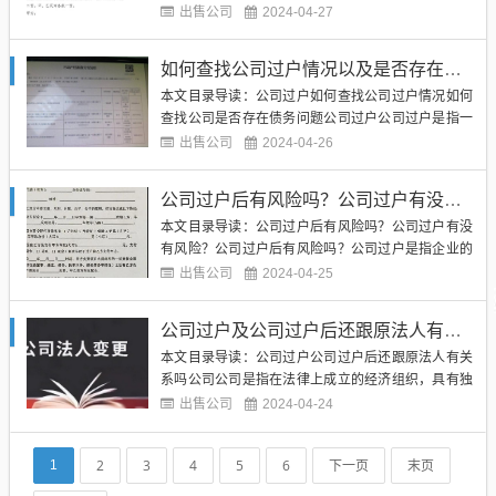
订公司过户协议，以明确双方的权利和义务，保障交
出售公司
2024-04-27
易的顺利进行。公司过户协议是一份具有法律效力的
文件，对于双方都具有重要意义。（图片来源网络，
如何查找公司过户情况以及是否存在债务问题
侵删）公司过户协议通常包括以下内容：1. 双方的信
本文目录导读：公司过户如何查找公司过户情况如何
息：包括公司的名称、...
查找公司是否存在债务问题公司过户公司过户是指一
家公司的股权或资产转让给另一家公司或个人的过
出售公司
2024-04-26
程。公司过户通常发生在公司改组、合并、收购或股
权转让等情况下。在公司过户过程中，往往会涉及到
公司过户后有风险吗？公司过户有没有风险？
公司的资产、负债、股权结构等重要信息。了解公司
本文目录导读：公司过户后有风险吗？公司过户有没
过户情况对于投资者、债权人...
有风险？公司过户后有风险吗？公司过户是指企业的
股权或资产转让给另一家公司的行为。在商业领域，
出售公司
2024-04-25
公司过户是常见的一种交易方式，可以带来诸多好
处，比如扩大市场份额、降低成本、提高效率等。公
公司过户及公司过户后还跟原法人有关系吗
司过户也存在一定的风险，需要谨慎对待。（图片来
本文目录导读：公司过户公司过户后还跟原法人有关
源网络，侵删）公司过户可能...
系吗公司公司是指在法律上成立的经济组织，具有独
立法人地位，可以独立承担民事责任、享有民事权
出售公司
2024-04-24
利，包括有限责任公司、股份有限公司等形式。在商
业活动中，公司是承担经济风险、实现经济利益的主
2
3
4
5
6
下一页
末页
1
体，是经济发展的重要组成部分。（图片来源网络，
侵删）过户公司过户是指公司...