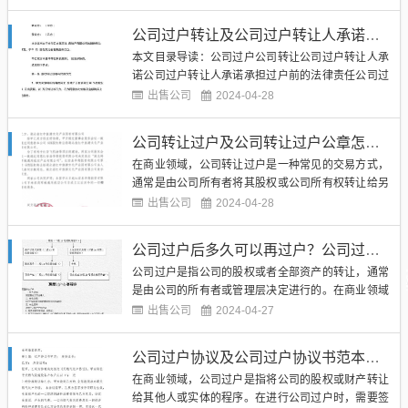
的过程。在公司过户的过程中，转让方可能面临一定
的风险。转让方需要确保公司的资产和负债清晰明
公司过户转让及公司过户转让人承诺承担过户前的法律责任
确，否则可能会面临未来的法律纠纷。转让方需要对
本文目录导读：公司过户公司转让公司过户转让人承
公司的经营状况进行充分了解...
诺公司过户转让人承诺承担过户前的法律责任公司过
户公司过户是指公司所有权的转移，包括股份公司的
出售公司
2024-04-28
股权转让和有限责任公司的股权转让。公司过户通常
是由公司股东之间的协商达成的，也可以通过公开招
公司转让过户及公司转让过户公章怎么处理
标、竞价等方式进行。在公司过户过程中，需要进行
在商业领域，公司转让过户是一种常见的交易方式，
相关的法律程序和手续，以...
通常是由公司所有者将其股权或公司所有权转让给另
一方。这种交易可能是因为所有者决定退出公司，或
出售公司
2024-04-28
者是因为公司需要新的投资者或管理者。无论是哪种
情况，公司转让过户都需要遵循一定的法律程序和规
公司过户后多久可以再过户？公司过户后需要注意什么？
定。（图片来源网络，侵删）公司转让过户的程序通
公司过户是指公司的股权或者全部资产的转让，通常
常包括以下几个步骤：确定...
是由公司的所有者或管理层决定进行的。在商业领域
中，公司过户是一个常见的行为，可能是因为公司的
出售公司
2024-04-27
所有者变更、战略调整、产权结构变动等原因。一旦
公司完成了过户，接下来又要面对一个问题：公司过
公司过户协议及公司过户协议书范本图片
户后多久可以再过户？（图片来源网络，侵删）我们
在商业领域，公司过户是指将公司的股权或财产转让
需要明确一点，公司过户后...
给其他人或实体的程序。在进行公司过户时，需要签