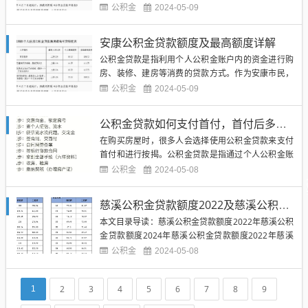
长期、稳定的贷款方式，受到了许多购房者的青睐。
公积金
2024-05-09
在申请公积金贷款时，很多人会担心自己的公积金账
户余额是否会影响贷款额度，以及贷款额度与余额之
安康公积金贷款额度及最高额度详解
间是否存在关联。在实际情况下，公积金贷款额度与
公积金贷款是指利用个人公积金账户内的资金进行购
余额之间的关系并不是简单...
房、装修、建房等消费的贷款方式。作为安康市民，
如果你想通过公积金贷款来实现购房梦想，那么就需
公积金
2024-05-09
要了解安康公积金贷款额度及最高额度的相关信息。
（图片来源网络，侵删）安康公积金贷款额度是根据
公积金贷款如何支付首付，首付后多久开始按揭，详细解析
个人公积金缴存情况和申请贷款用途来确定的。安康
在购买房屋时，很多人会选择使用公积金贷款来支付
市民可以根据自己的公积金...
首付和进行按揭。公积金贷款是指通过个人公积金账
户中的积蓄来进行房屋贷款，通常具有较低的利率和
公积金
2024-05-08
灵活的还款方式。在使用公积金贷款支付首付和进行
按揭时，需要注意一些细节和流程，下面将详细解析
慈溪公积金贷款额度2022及慈溪公积金贷款额度2024年详解
公积金贷款如何支付首付，首付后多久开始按揭。
本文目录导读：慈溪公积金贷款额度2022年慈溪公积
（图片来源网络，侵删）我们...
金贷款额度2024年慈溪公积金贷款额度2022年慈溪
公积金贷款额度是指在慈溪地区使用公积金进行房屋
公积金
2024-05-08
贷款时，根据政策规定，可以贷款的最高金额。2022
年，慈溪公积金贷款额度受到多方面因素的影响，包
2
3
4
5
6
7
8
9
1
括地区经济发展状况、政府政策调整等。慈溪公积金
贷款额度会...