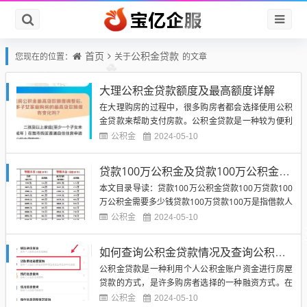
首页
公积金贷款
您现在的位置：
关于
的文章
大理公积金贷款额度及最高额度详解
在大理购房的过程中，很多购房者都会选择使用公积
金贷款来帮助支付房款。公积金贷款是一种较为便利
和低利率的贷款方式，能够帮助购房者快速实现购房
公积金
2024-05-10
梦想。对于很多人来说，他们并不清楚大理公积金贷
款的额度是多少，以及最高额度能够达到多少。本文
贷款100万公积金及贷款100万公积金需要多少钱
将为您详细解读大理公积金贷款额度及最高额度的问
本文目录导读：贷款100万公积金贷款100万贷款100
题。（图片来源网络，侵删...
万公积金需要多少钱贷款100万贷款100万是指借款人
向银行或其他金融机构借款100万人民币。贷款100万
公积金
2024-05-10
通常需要提供一定的抵押物或担保，以确保借款人有
能力按时偿还贷款。贷款100万的用途多样，可以用
如何查询公积金贷款情况及查询公积金贷款情况的具体步骤和注意事项
于购买房产、投资创业、教育支出等。（图片来源网
公积金贷款是一种利用个人公积金账户资金进行房屋
络...
贷款的方式，是许多购房者选择的一种融资方式。在
申请公积金贷款之后，很多人都会关心自己的贷款进
公积金
2024-05-10