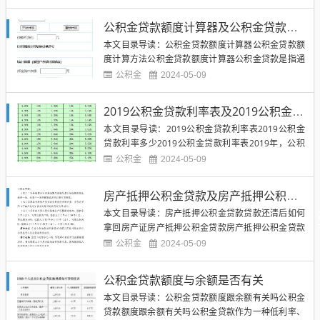
度和还款情况。如何查询公积金贷款情况呢？接下来
我们就来详细介绍一下。（图片来源网络，侵删）要
公积金贷款额度计算器及公积金贷款额度计算方法
查询公积金贷款情况，需要登录所在地的公积金管理
本文目录导读：公积金贷款额度计算器公积金贷款额
中心的官方网站。在网站上...
度计算方法公积金贷款额度计算器公积金贷款是指通
过使用个人公积金账户内的资金来购买房产或者进行
公积金
2024-05-09
装修等房屋相关的支出。在申请公积金贷款时，需要
计算额度，以确定可以贷款的金额。为了方便借款人
2019公积金贷款利率表及2019公积金贷款利率多少
进行额度计算，银行或者相关贷款机构通常提供公积
本文目录导读：2019公积金贷款利率表2019公积金
金贷款额度计算器。这种计...
贷款利率多少2019公积金贷款利率表2019年，公积
金贷款利率表是许多购房者关注的焦点之一。公积金
公积金
2024-05-09
贷款是一种利用个人公积金账户中的资金进行房屋贷
款的方式，是许多购房者选择的首选贷款方式之一。
房产抵押公积金贷款及房产抵押公积金贷款还清后如何拿回房产证
根据中国人民银行和住房公积金管理中心发布的数
本文目录导读：房产抵押公积金贷款贷款还清后如何
据，2019年...
拿回房产证房产抵押公积金贷款房产抵押公积金贷款
是指以购房者的房产作为抵押物，向公积金中心贷款
公积金
2024-05-09
购房的一种融资方式。购房者可以通过公积金贷款来
支付房屋的购买费用，通常贷款额度不超过房产的评
公积金贷款额度与余额是否有关
估价值的70%。（图片来源网络，侵删）贷款还清后
本文目录导读：公积金贷款额度跟余额有关吗公积金
如何拿回房产证当购房者...
贷款额度跟余额有关吗公积金贷款作为一种低利率、