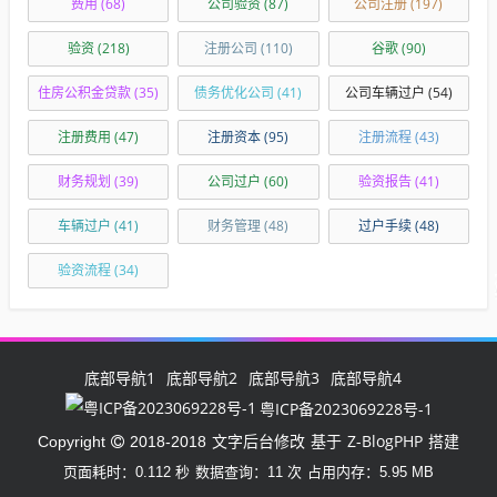
费用
(68)
公司验资
(87)
公司注册
(197)
验资
(218)
注册公司
(110)
谷歌
(90)
住房公积金贷款
(35)
债务优化公司
(41)
公司车辆过户
(54)
注册费用
(47)
注册资本
(95)
注册流程
(43)
财务规划
(39)
公司过户
(60)
验资报告
(41)
车辆过户
(41)
财务管理
(48)
过户手续
(48)
验资流程
(34)
底部导航1
底部导航2
底部导航3
底部导航4
粤ICP备2023069228号-1
文字后台修改
Z-BlogPHP
Copyright
2018-2018
基于
搭建
页面耗时：0.112 秒
数据查询：11 次
占用内存：5.95 MB