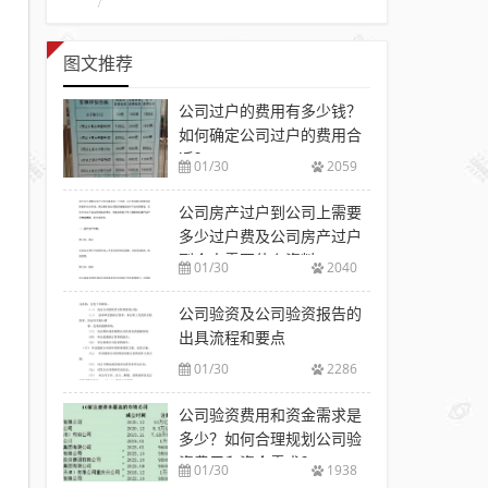
图文推荐
公司过户的费用有多少钱？
如何确定公司过户的费用合
适？
01/30
2059
公司房产过户到公司上需要
多少过户费及公司房产过户
到个人需要什么资料
01/30
2040
公司验资及公司验资报告的
出具流程和要点
01/30
2286
公司验资费用和资金需求是
多少？如何合理规划公司验
资费用和资金需求？
01/30
1938