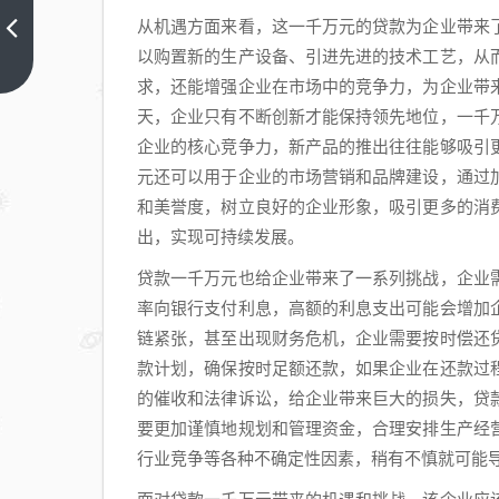
企业
从机遇方面来看，这一千万元的贷款为企业带来
银行
以购置新的生产设备、引进先进的技术工艺，从
贷款
上一
篇
求，还能增强企业在市场中的竞争力，为企业带
账户
能否
天，企业只有不断创新才能保持领先地位，一千
冻
企业的核心竞争力，新产品的推出往往能够吸引
结，
元还可以用于企业的市场营销和品牌建设，通过
解析
和美誉度，树立良好的企业形象，吸引更多的消
与影
出，实现可持续发展。
响
贷款一千万元也给企业带来了一系列挑战，企业
率向银行支付利息，高额的利息支出可能会增加
链紧张，甚至出现财务危机，企业需要按时偿还
款计划，确保按时足额还款，如果企业在还款过
的催收和法律诉讼，给企业带来巨大的损失，贷
要更加谨慎地规划和管理资金，合理安排生产经
行业竞争等各种不确定性因素，稍有不慎就可能