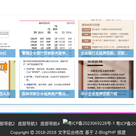
分红
警惕企业银行贷款财务报表修改的风险与应对策略
企业银行无抵押贷款，贷款额度的多与少
怎么办
担保贷款企业抵押资产情况的重要性与分析
中小企业抵押贷款介绍
部导航2
底部导航3
底部导航4
粤ICP备20
文字后台修改
Z-BlogPHP
Copyright
2018-2018
基于
搭建