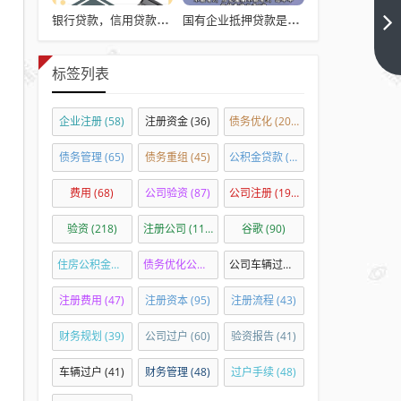
企
银行贷款，信用贷款的主导方式
国有企业抵押贷款是否违法？
业
向
下
一
银
标签列表
篇
行
贷
企业注册
(58)
注册资金
(36)
债务优化
(205)
款
债务管理
(65)
债务重组
(45)
公积金贷款
(303)
的
会
费用
(68)
公司验资
(87)
公司注册
(197)
计
验资
(218)
注册公司
(110)
谷歌
(90)
分
录
住房公积金贷款
(35)
债务优化公司
(41)
公司车辆过户
(54)
全
注册费用
(47)
注册资本
(95)
注册流程
(43)
解
析
财务规划
(39)
公司过户
(60)
验资报告
(41)
车辆过户
(41)
财务管理
(48)
过户手续
(48)