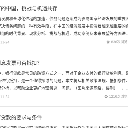
下的中国，挑战与机遇共存
速发展和全球化进程的加速，债务问题逐渐成为影响国家经济发展的重要
解决债务问题的一种有效手段，在中国的经济发展中扮演着越来越重要的
重组的时代背景、现状分析、挑战与机遇、成功案例及未来展望等方面进
络，侵删）债务重组的时代背景近年来，...
836次浏览
-11-24
利息发票可否抵扣？
中，银行贷款是常见的融资方式之一，而对于企业支付的银行贷款利息，
额进行抵扣，是一个值得探讨的问题，本文将从相关政策法规、抵扣条件
行分析，以帮助企业更好地理解这一问题。（图片来源网络，侵删）一、
华人民共和国增值税暂行条例》（国务院...
1216次浏览
-11-24
行贷款的要求与条件
向银行贷款是一种常见的融资方式，中国银行作为中国四大国有商业银行