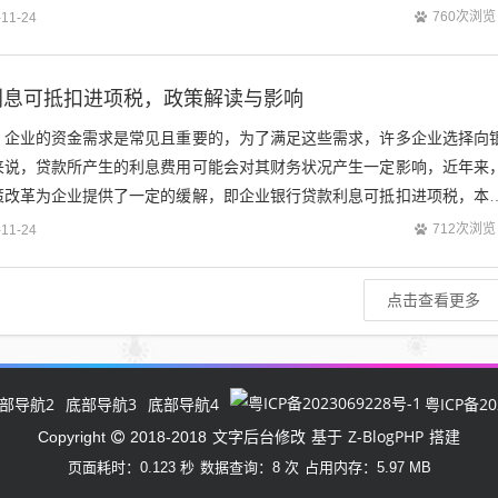
，帮助企业顺利获得香港银行的贷款。（图...
760次浏览
-11-24
利息可抵扣进项税，政策解读与影响
，企业的资金需求是常见且重要的，为了满足这些需求，许多企业选择向
来说，贷款所产生的利息费用可能会对其财务状况产生一定影响，近年来
策改革为企业提供了一定的缓解，即企业银行贷款利息可抵扣进项税，本
入解读，并分析其对企业的影响。（图片...
712次浏览
-11-24
点击查看更多
部导航2
底部导航3
底部导航4
粤ICP备20
文字后台修改
Z-BlogPHP
Copyright
2018-2018
基于
搭建
页面耗时：0.123 秒
数据查询：8 次
占用内存：5.97 MB