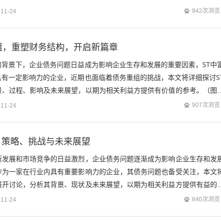
参考。（图片来源网络，侵删）债务重组...
942次浏览
-11-24
组，重塑财务结构，开启新篇章
的背景下，企业债务问题日益成为影响企业生存和发展的重要因素，ST中
具有一定影响力的企业，近期也面临着债务重组的挑战，本文将详细探讨S
景、过程、影响及未来展望，以期为相关利益方提供有价值的参考。（图
中富债务重组背景ST中富是一家...
907次浏览
-11-24
，策略、挑战与未来展望
断发展和市场竞争的日益激烈，企业债务问题逐渐成为影响企业生存和发
作为一家在行业内具有重要影响力的企业，其债务问题也备受关注，本文
展开讨论，分析其背景、现状及未来展望，以期为相关利益方提供有益的
，侵删）赛维债务重组背景赛维是一家在...
840次浏览
-11-24