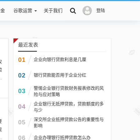
积金
谷歌运营
关于我们
登陆
最近发表
01
企业向银行贷款利息是几厘
权
偿
02
银行贷款能否用于企业分红
促
警惕企业银行贷款财务报表修改的风
03
险与应对策略
企业银行无抵押贷款，贷款额度的多
04
与少
深交所企业抵押贷款公告的重要性与
要
05
影响
现
领
06
企业办理银行抵押贷款怎么办