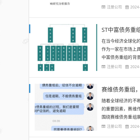
域的研究和实践提供
注册公司
2024
ST中富债务重
在当今经济全球化
作为一家在市场上
中富债务重组的背
来源网络，侵删）ST
注册公司
2024
赛维债务重组
随着全球经济的不
的重要因素，赛维
围绕赛维债务重组
考。（图片来源网络
注册公司
2024