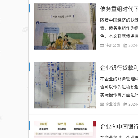
债务重组时代
随着中国经济的快
素，债务重组作为
色，本文将就债务
探讨。（图片来源网
注册公司
2024
企业银行贷款
在企业的财务管理
否可以作为进项税
实际操作等方面进
策法规依据根据《中
企业验资
2024
企业向中国银
在商业领域，企业