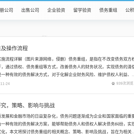
册公司
出售公司
企业验资
留学验资
债务重组
公
准及操作流程
实施流程详解（图片来源网络，侵删）债务重组，是指在不改变债务双方
下，通过债权、债务重组等方式，改善债务人的财务状况，实现债务的清
是一种有效的债务解决方式，对于化解企业财务风险、维护债权人利益、
重要意义，本文将详细介绍债务重组的标...
939次浏览
-11-24
研究，策略、影响与挑战
断发展和金融市场的日益复杂化，债务问题逐渐成为企业和国家面临的重
为一种有效的债务解决方案，能够帮助债务人和债权人解决债务纠纷，实
优化，本文将探讨债务重组的相关概念、策略、影响及挑战，旨在为相关