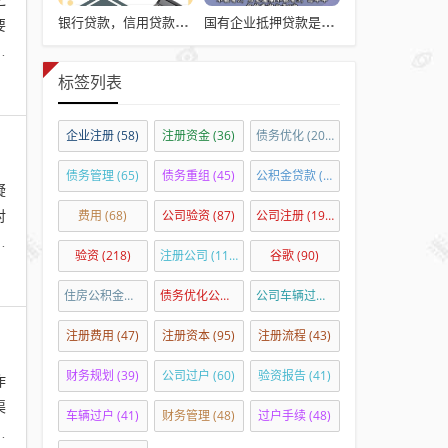
银行贷款，信用贷款的主导方式
国有企业抵押贷款是否违法？
要
高
标签列表
企业注册
(58)
注册资金
(36)
债务优化
(205)
债务管理
(65)
债务重组
(45)
公积金贷款
(303)
疑
对
费用
(68)
公司验资
(87)
公司注册
(197)
步
验资
(218)
注册公司
(110)
谷歌
(90)
住房公积金贷款
(35)
债务优化公司
(41)
公司车辆过户
(54)
注册费用
(47)
注册资本
(95)
注册流程
(43)
财务规划
(39)
公司过户
(60)
验资报告
(41)
作
渠
车辆过户
(41)
财务管理
(48)
过户手续
(48)
供