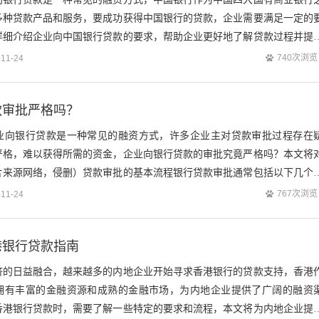
多种贷款产品和服务，要成功获得中国银行的贷款，企业需要满足一定的
详细介绍企业向中国银行贷款的要求，帮助企业更好地了解贷款过程并提
来源网络，侵删）企业基本情况1、企业...
740次浏览
-11-24
款审批严格吗？
业向银行贷款是一种常见的融资方式，许多企业主对贷款审批过程存在
严格，难以获得所需的资金，企业向银行贷款的审批究竟严格吗？本文将
片来源网络，侵删）贷款审批的基本流程银行贷款审批通常包括以下几个
向银行提交贷款申请，包括贷款金额、用途...
767次浏览
-11-24
港银行贷款指南
济的日益融合，越来越多的内地企业开始寻求香港银行的贷款支持，香港
拥有丰富的金融资源和成熟的金融市场，为内地企业提供了广阔的融资
香港银行贷款时，需要了解一些特定的要求和流程，本文将为内地企业提