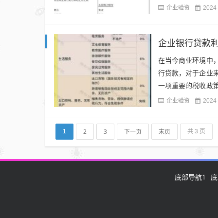
一份详细的贷款指南
企业验资
2024
企业银行贷款
在当今商业环境中
行贷款，对于企业
一项重要的税收政
将对这一政策进行深
企业验资
2024
2
3
下一页
末页
1
共 3 页
底部导航1
底