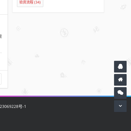
验资流程
(34)
银
，
文
23069228号-1