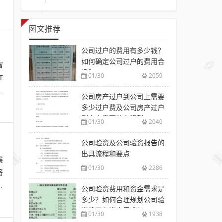
图文推荐
公司过户的费用有多少钱？
如何确定公司过户的费用合
富
适？
01/30
2059
T
片
公司房产过户到公司上需要
多少过户费及公司房产过户
到个人需要什么资料
01/30
2040
公司验资及公司验资报告的
出具流程和要点
展
01/30
2286
将
参
公司验资费用和资金需求是
多少？如何合理规划公司验
资费用和资金需求？
01/30
1938